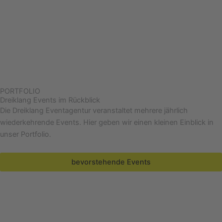
Flor
Gese
Prok
m
PORTFOLIO
Dreiklang Events im Rückblick
Die Dreiklang Eventagentur veranstaltet mehrere jährlich
wiederkehrende Events. Hier geben wir einen kleinen Einblick in
unser Portfolio.
bevorstehende Events