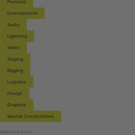
Personal
Entertainment
Audio
Lightning
Video
Staging
Rigging
Logistics
Design
Graphics
Special Constructions
Nächstes Event