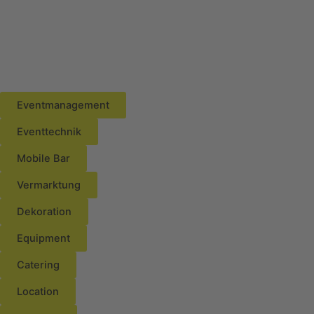
Zum Shop
Eventmanagement
Eventtechnik
Mobile Bar
Vermarktung
Dekoration
Equipment
Catering
Location