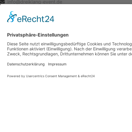
info@dreiklang-event.de
© 2026 Dreiklang Event GmbH
Umsetzung OUTRANGE Media
Impressum
Datenschutz
Cookie-Einstellungen
Events